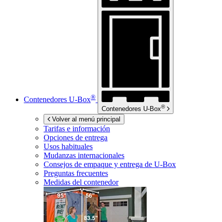
®
Contenedores
U-Box
®
Contenedores
U-Box
Volver al menú principal
Tarifas e información
Opciones de entrega
Usos habituales
Mudanzas internacionales
Consejos de empaque y entrega de
U-Box
Preguntas frecuentes
Medidas del contenedor