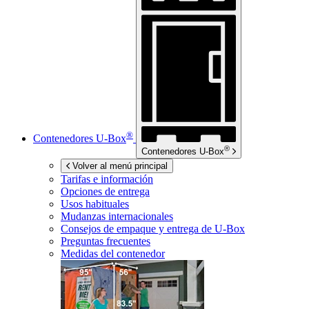
®
Contenedores
U-Box
®
Contenedores
U-Box
Volver al menú principal
Tarifas e información
Opciones de entrega
Usos habituales
Mudanzas internacionales
Consejos de empaque y entrega de
U-Box
Preguntas frecuentes
Medidas del contenedor