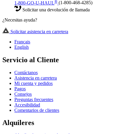
®
1-800-GO-U-HAUL
(1-800-468-4285)
Solicitar una devolución de llamada
¿Necesitas ayuda?
Solicitar asistencia en carretera
Français
English
Servicio al Cliente
Contáctanos
Asistencia en carretera
Mi cuenta y pedidos
Pagos
Consejos
Preguntas frecuentes
Accesibilidad
Comentarios de clientes
Alquileres