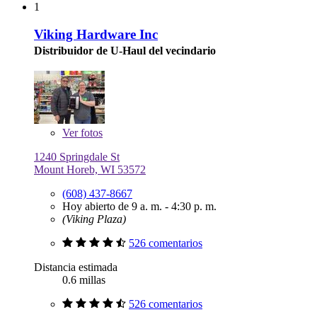
1
Viking Hardware Inc
Distribuidor de U-Haul del vecindario
Ver
fotos
1240 Springdale St
Mount Horeb, WI 53572
(608) 437-8667
Hoy abierto de 9 a. m. - 4:30 p. m.
(Viking Plaza)
526 comentarios
Distancia estimada
0.6 millas
526 comentarios