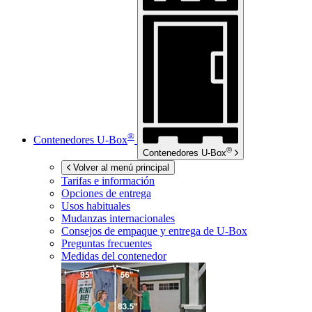
®
Contenedores
U-Box
®
Contenedores
U-Box
Volver al menú principal
Tarifas e información
Opciones de entrega
Usos habituales
Mudanzas internacionales
Consejos de empaque y entrega de
U-Box
Preguntas frecuentes
Medidas del contenedor