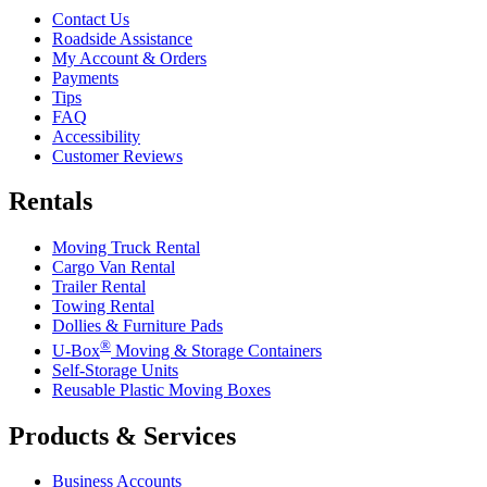
Contact Us
Roadside Assistance
My Account & Orders
Payments
Tips
FAQ
Accessibility
Customer Reviews
Rentals
Moving Truck Rental
Cargo Van Rental
Trailer Rental
Towing Rental
Dollies & Furniture Pads
®
U-Box
Moving & Storage Containers
Self-Storage Units
Reusable Plastic Moving Boxes
Products & Services
Business Accounts