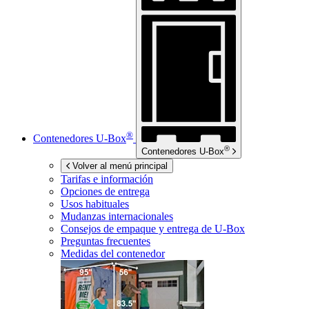
®
Contenedores
U-Box
®
Contenedores
U-Box
Volver al menú principal
Tarifas e información
Opciones de entrega
Usos habituales
Mudanzas internacionales
Consejos de empaque y entrega de
U-Box
Preguntas frecuentes
Medidas del contenedor