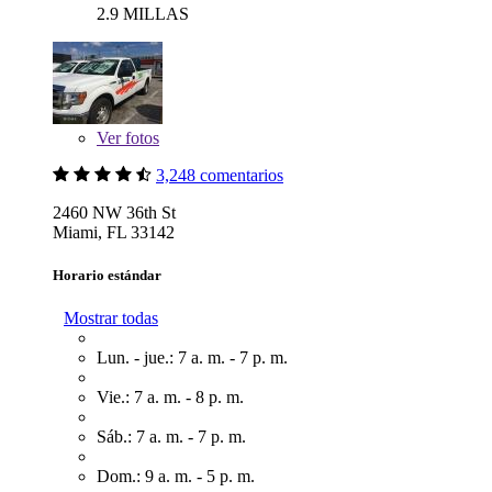
2.9 MILLAS
Ver
fotos
3,248 comentarios
2460 NW 36th St
Miami, FL 33142
Horario estándar
Mostrar todas
Lun. - jue.: 7 a. m. - 7 p. m.
Vie.: 7 a. m. - 8 p. m.
Sáb.: 7 a. m. - 7 p. m.
Dom.: 9 a. m. - 5 p. m.