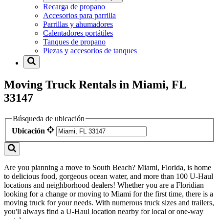
Recarga de propano
Accesorios para parrilla
Parrillas y ahumadores
Calentadores portátiles
Tanques de propano
Piezas y accesorios de tanques
Moving Truck Rentals in Miami, FL
33147
Búsqueda de ubicación
Ubicación
Are you planning a move to South Beach? Miami, Florida, is home
to delicious food, gorgeous ocean water, and more than 100 U-Haul
locations and neighborhood dealers! Whether you are a Floridian
looking for a change or moving to Miami for the first time, there is a
moving truck for your needs. With numerous truck sizes and trailers,
you'll always find a U-Haul location nearby for local or one-way