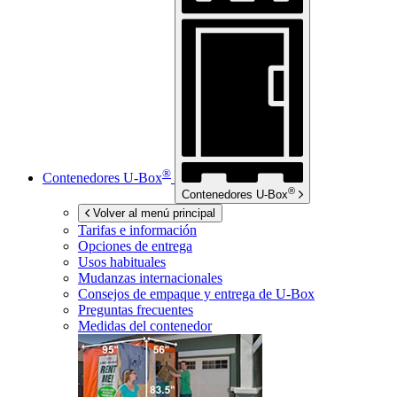
®
Contenedores
U-Box
®
Contenedores
U-Box
Volver al menú principal
Tarifas e información
Opciones de entrega
Usos habituales
Mudanzas internacionales
Consejos de empaque y entrega de
U-Box
Preguntas frecuentes
Medidas del contenedor