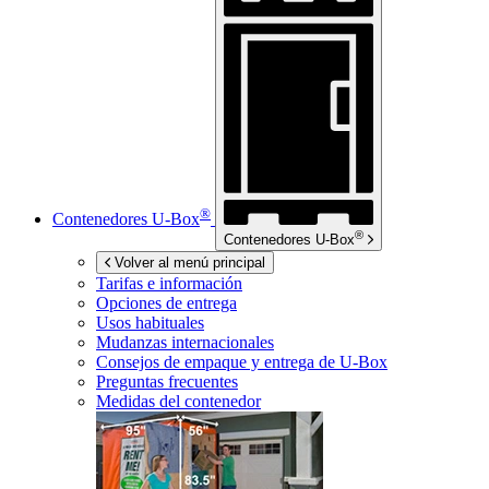
®
Contenedores
U-Box
®
Contenedores
U-Box
Volver al menú principal
Tarifas e información
Opciones de entrega
Usos habituales
Mudanzas internacionales
Consejos de empaque y entrega de
U-Box
Preguntas frecuentes
Medidas del contenedor