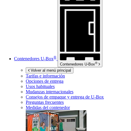
®
Contenedores
U-Box
®
Contenedores
U-Box
Volver al menú principal
Tarifas e información
Opciones de entrega
Usos habituales
Mudanzas internacionales
Consejos de empaque y entrega de
U-Box
Preguntas frecuentes
Medidas del contenedor