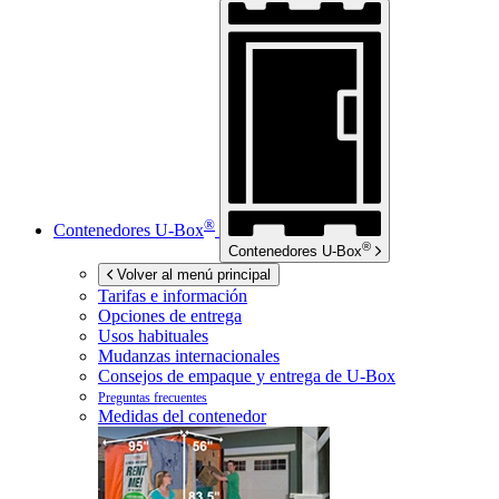
®
Contenedores
U-Box
®
Contenedores
U-Box
Volver al menú principal
Tarifas e información
Opciones de entrega
Usos habituales
Mudanzas internacionales
Consejos de empaque y entrega de
U-Box
Preguntas frecuentes
Medidas del contenedor