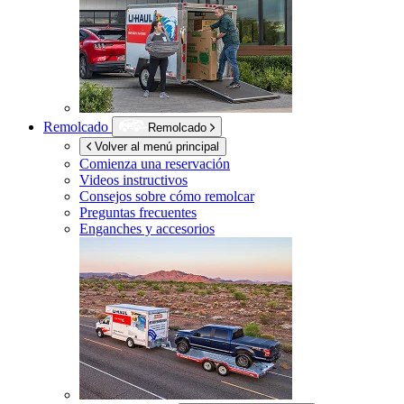
Remolcado
Remolcado
Volver al menú principal
Comienza una reservación
Videos instructivos
Consejos sobre cómo remolcar
Preguntas frecuentes
Enganches y accesorios