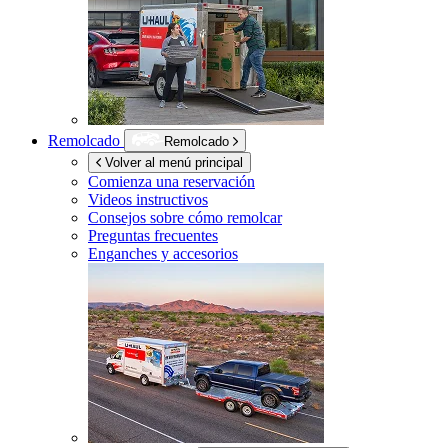
Remolcado
Remolcado
Volver al menú principal
Comienza una reservación
Videos instructivos
Consejos sobre cómo remolcar
Preguntas frecuentes
Enganches y accesorios