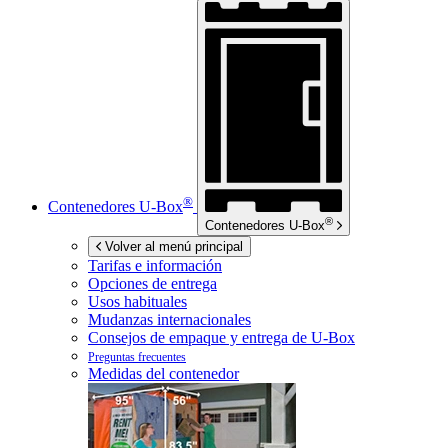
®
Contenedores
U-Box
®
Contenedores
U-Box
Volver al menú principal
Tarifas e información
Opciones de entrega
Usos habituales
Mudanzas internacionales
Consejos de empaque y entrega de
U-Box
Preguntas frecuentes
Medidas del contenedor