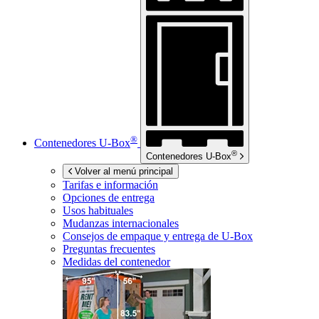
®
Contenedores
U-Box
®
Contenedores
U-Box
Volver al menú principal
Tarifas e información
Opciones de entrega
Usos habituales
Mudanzas internacionales
Consejos de empaque y entrega de
U-Box
Preguntas frecuentes
Medidas del contenedor