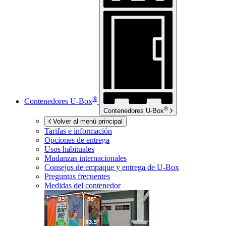
®
Contenedores
U-Box
®
Contenedores
U-Box
Volver al menú principal
Tarifas e información
Opciones de entrega
Usos habituales
Mudanzas internacionales
Consejos de empaque y entrega de
U-Box
Preguntas frecuentes
Medidas del contenedor