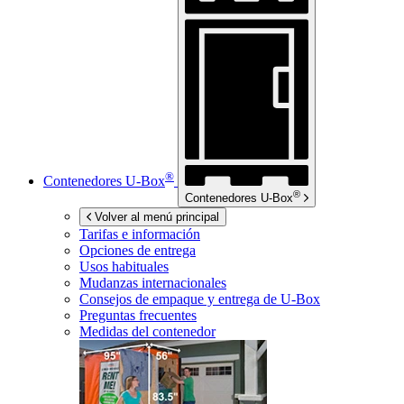
®
Contenedores
U-Box
®
Contenedores
U-Box
Volver al menú principal
Tarifas e información
Opciones de entrega
Usos habituales
Mudanzas internacionales
Consejos de empaque y entrega de
U-Box
Preguntas frecuentes
Medidas del contenedor