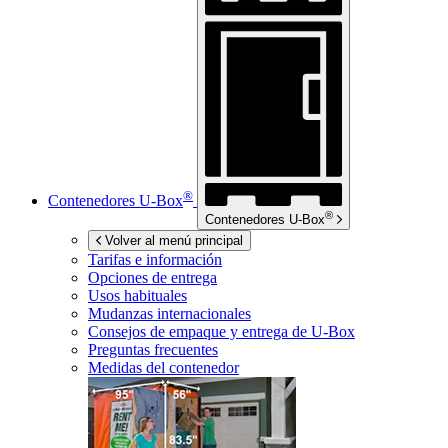
®
Contenedores
U-Box
®
Contenedores
U-Box
Volver al menú principal
Tarifas e información
Opciones de entrega
Usos habituales
Mudanzas internacionales
Consejos de empaque y entrega de
U-Box
Preguntas frecuentes
Medidas del contenedor