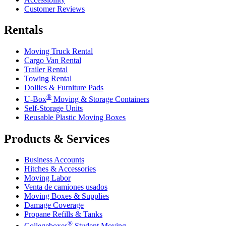
Customer Reviews
Rentals
Moving Truck Rental
Cargo Van Rental
Trailer Rental
Towing Rental
Dollies & Furniture Pads
®
U-Box
Moving & Storage Containers
Self-Storage Units
Reusable Plastic Moving Boxes
Products & Services
Business Accounts
Hitches & Accessories
Moving Labor
Venta de camiones usados
Moving Boxes & Supplies
Damage Coverage
Propane Refills & Tanks
®
Collegeboxes
Student Moving