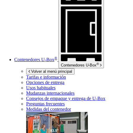
®
Contenedores
U-Box
®
Contenedores
U-Box
Volver al menú principal
Tarifas e información
Opciones de entrega
Usos habituales
Mudanzas internacionales
Consejos de empaque y entrega de
U-Box
Preguntas frecuentes
Medidas del contenedor