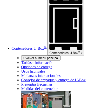
®
Contenedores
U-Box
®
Contenedores
U-Box
Volver al menú principal
Tarifas e información
Opciones de entrega
Usos habituales
Mudanzas internacionales
Consejos de empaque y entrega de
U-Box
Preguntas frecuentes
Medidas del contenedor