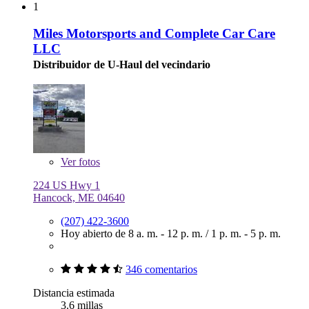
1
Miles Motorsports and Complete Car Care
LLC
Distribuidor de U-Haul del vecindario
Ver
fotos
224 US Hwy 1
Hancock, ME 04640
(207) 422-3600
Hoy abierto de
8 a. m. - 12 p. m.
/
1 p. m. - 5 p. m.
346 comentarios
Distancia estimada
3.6 millas