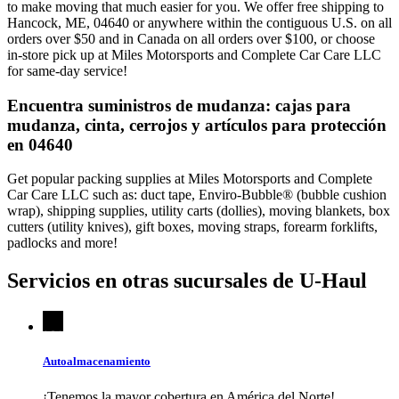
to make moving that much easier for you. We offer free shipping to
Hancock, ME, 04640 or anywhere within the contiguous U.S. on all
orders over $50 and in Canada on all orders over $100, or choose
in-store pick up at Miles Motorsports and Complete Car Care LLC
for same-day service!
Encuentra suministros de mudanza: cajas para
mudanza, cinta, cerrojos y artículos para protección
en 04640
Get popular packing supplies at Miles Motorsports and Complete
Car Care LLC such as: duct tape, Enviro-Bubble® (bubble cushion
wrap), shipping supplies, utility carts (dollies), moving blankets, box
cutters (utility knives), gift boxes, moving straps, forearm forklifts,
padlocks and more!
Servicios en otras sucursales de
U-Haul
Autoalmacenamiento
¡Tenemos la mayor cobertura en América del Norte!