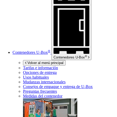
®
Contenedores
U-Box
®
Contenedores
U-Box
Volver al menú principal
Tarifas e información
Opciones de entrega
Usos habituales
Mudanzas internacionales
Consejos de empaque y entrega de
U-Box
Preguntas frecuentes
Medidas del contenedor