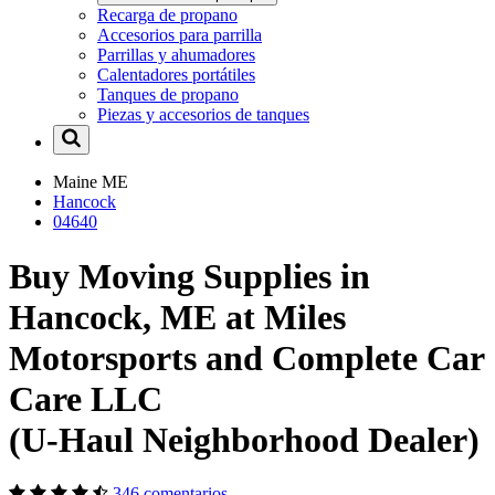
Recarga de propano
Accesorios para parrilla
Parrillas y ahumadores
Calentadores portátiles
Tanques de propano
Piezas y accesorios de tanques
Maine
ME
Hancock
04640
Buy Moving Supplies in
Hancock, ME at Miles
Motorsports and Complete Car
Care LLC
(U-Haul Neighborhood Dealer)
346 comentarios