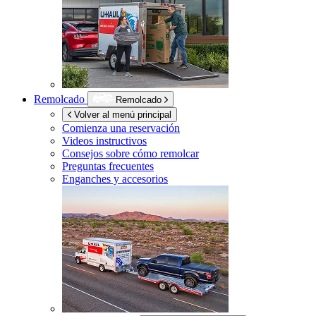
Remolcado
Remolcado
Volver al menú principal
Comienza una reservación
Videos instructivos
Consejos sobre cómo remolcar
Preguntas frecuentes
Enganches y accesorios