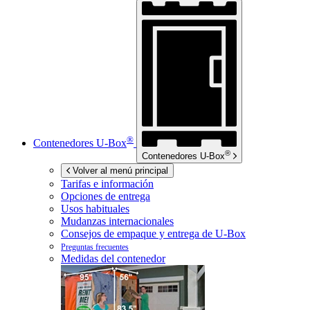
®
Contenedores
U-Box
®
Contenedores
U-Box
Volver al menú principal
Tarifas e información
Opciones de entrega
Usos habituales
Mudanzas internacionales
Consejos de empaque y entrega de
U-Box
Preguntas frecuentes
Medidas del contenedor