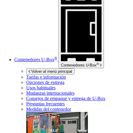
®
Contenedores
U-Box
®
Contenedores
U-Box
Volver al menú principal
Tarifas e información
Opciones de entrega
Usos habituales
Mudanzas internacionales
Consejos de empaque y entrega de
U-Box
Preguntas frecuentes
Medidas del contenedor