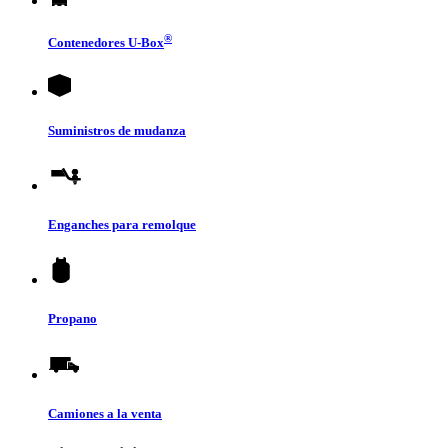
®
Contenedores
U-Box
Suministros de mudanza
Enganches para remolque
Propano
Camiones a la venta