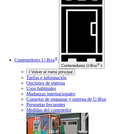
®
Contenedores
U-Box
®
Contenedores
U-Box
Volver al menú principal
Tarifas e información
Opciones de entrega
Usos habituales
Mudanzas internacionales
Consejos de empaque y entrega de
U-Box
Preguntas frecuentes
Medidas del contenedor