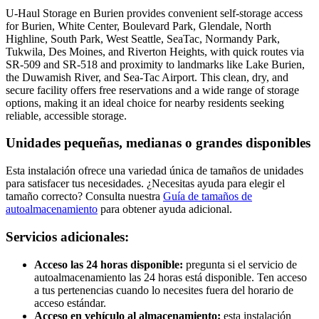
U-Haul Storage en Burien provides convenient self-storage access
for Burien, White Center, Boulevard Park, Glendale, North
Highline, South Park, West Seattle, SeaTac, Normandy Park,
Tukwila, Des Moines, and Riverton Heights, with quick routes via
SR-509 and SR-518 and proximity to landmarks like Lake Burien,
the Duwamish River, and Sea-Tac Airport. This clean, dry, and
secure facility offers free reservations and a wide range of storage
options, making it an ideal choice for nearby residents seeking
reliable, accessible storage.
Unidades pequeñas, medianas o grandes disponibles
Esta instalación ofrece una variedad única de tamaños de unidades
para satisfacer tus necesidades. ¿Necesitas ayuda para elegir el
tamaño correcto? Consulta nuestra
Guía de tamaños de
autoalmacenamiento
para obtener ayuda adicional.
Servicios adicionales:
Acceso las 24 horas disponible:
pregunta si el servicio de
autoalmacenamiento las 24 horas está disponible. Ten acceso
a tus pertenencias cuando lo necesites fuera del horario de
acceso estándar.
Acceso en vehículo al almacenamiento:
esta instalación