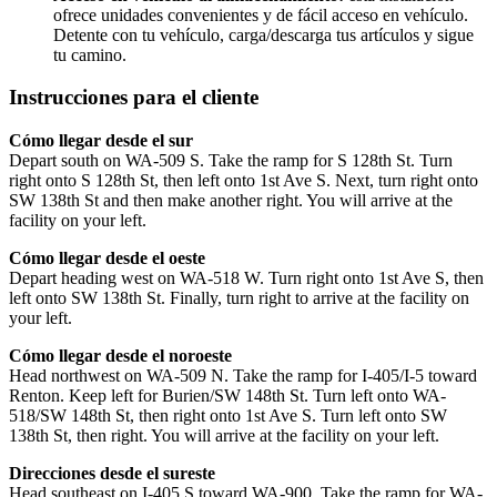
ofrece unidades convenientes y de fácil acceso en vehículo.
Detente con tu vehículo, carga/descarga tus artículos y sigue
tu camino.
Instrucciones para el cliente
Cómo llegar desde el sur
Depart south on WA-509 S. Take the ramp for S 128th St. Turn
right onto S 128th St, then left onto 1st Ave S. Next, turn right onto
SW 138th St and then make another right. You will arrive at the
facility on your left.
Cómo llegar desde el oeste
Depart heading west on WA-518 W. Turn right onto 1st Ave S, then
left onto SW 138th St. Finally, turn right to arrive at the facility on
your left.
Cómo llegar desde el noroeste
Head northwest on WA-509 N. Take the ramp for I-405/I-5 toward
Renton. Keep left for Burien/SW 148th St. Turn left onto WA-
518/SW 148th St, then right onto 1st Ave S. Turn left onto SW
138th St, then right. You will arrive at the facility on your left.
Direcciones desde el sureste
Head southeast on I-405 S toward WA-900. Take the ramp for WA-