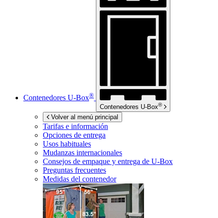
®
Contenedores
U-Box
®
Contenedores
U-Box
Volver al menú principal
Tarifas e información
Opciones de entrega
Usos habituales
Mudanzas internacionales
Consejos de empaque y entrega de
U-Box
Preguntas frecuentes
Medidas del contenedor