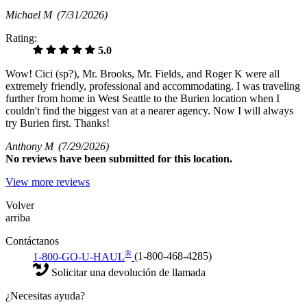
Michael M
(7/31/2026)
Rating:
5.0
Wow! Cici (sp?), Mr. Brooks, Mr. Fields, and Roger K were all
extremely friendly, professional and accommodating. I was traveling
further from home in West Seattle to the Burien location when I
couldn't find the biggest van at a nearer agency. Now I will always
try Burien first. Thanks!
Anthony M
(7/29/2026)
No
reviews have been submitted for this location.
View more reviews
Volver
arriba
Contáctanos
®
1-800-GO-U-HAUL
(1-800-468-4285)
Solicitar una devolución de llamada
¿Necesitas ayuda?