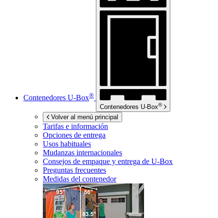
®
Contenedores
U-Box
®
Contenedores
U-Box
Volver al menú principal
Tarifas e información
Opciones de entrega
Usos habituales
Mudanzas internacionales
Consejos de empaque y entrega de
U-Box
Preguntas frecuentes
Medidas del contenedor