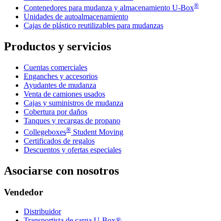
®
Contenedores para mudanza y almacenamiento
U-Box
Unidades de autoalmacenamiento
Cajas de plástico reutilizables para mudanzas
Productos y servicios
Cuentas comerciales
Enganches y accesorios
Ayudantes de mudanza
Venta de camiones usados
Cajas y suministros de mudanza
Cobertura por daños
Tanques y recargas de propano
®
Collegeboxes
Student Moving
Certificados de regalos
Descuentos y ofertas especiales
Asociarse con nosotros
Vendedor
Distribuidor
Transportista de carga U-Box®