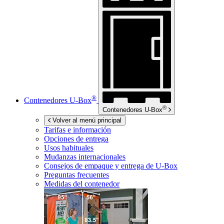
®
Contenedores
U-Box
®
Contenedores
U-Box
Volver al menú principal
Tarifas e información
Opciones de entrega
Usos habituales
Mudanzas internacionales
Consejos de empaque y entrega de
U-Box
Preguntas frecuentes
Medidas del contenedor