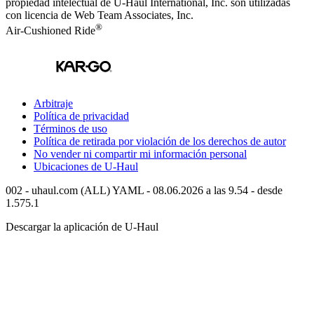
propiedad intelectual de
U-Haul
International, Inc. son utilizadas
con licencia de Web Team Associates, Inc.
®
Air-Cushioned Ride
Arbitraje
Política de privacidad
Términos de uso
Política de retirada por violación de los derechos de autor
No vender ni compartir mi información personal
Ubicaciones de
U-Haul
002 - uhaul.com (ALL) YAML - 08.06.2026 a las 9.54 - desde
1.575.1
Descargar la aplicación de
U-Haul