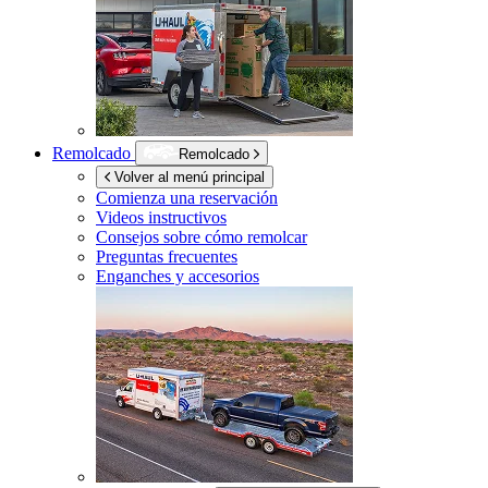
Remolcado
Remolcado
Volver al menú principal
Comienza una reservación
Videos instructivos
Consejos sobre cómo remolcar
Preguntas frecuentes
Enganches y accesorios