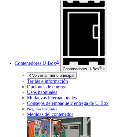
®
Contenedores
U-Box
®
Contenedores
U-Box
Volver al menú principal
Tarifas e información
Opciones de entrega
Usos habituales
Mudanzas internacionales
Consejos de empaque y entrega de
U-Box
Preguntas frecuentes
Medidas del contenedor