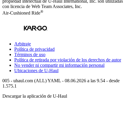
propiedad intelectual de
U-Haul
International, Inc. son utilizadas
con licencia de Web Team Associates, Inc.
®
Air-Cushioned Ride
Arbitraje
Política de privacidad
Términos de uso
Política de retirada por violación de los derechos de autor
No vender ni compartir mi información personal
Ubicaciones de
U-Haul
005 - uhaul.com (ALL) YAML - 08.06.2026 a las 9.54 - desde
1.575.1
Descargar la aplicación de
U-Haul