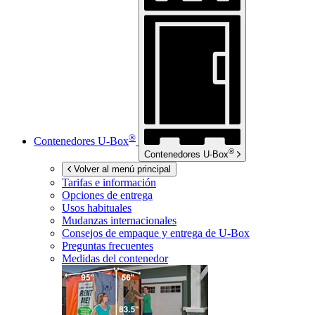
®
Contenedores
U-Box
®
Contenedores
U-Box
Volver al menú principal
Tarifas e información
Opciones de entrega
Usos habituales
Mudanzas internacionales
Consejos de empaque y entrega de
U-Box
Preguntas frecuentes
Medidas del contenedor