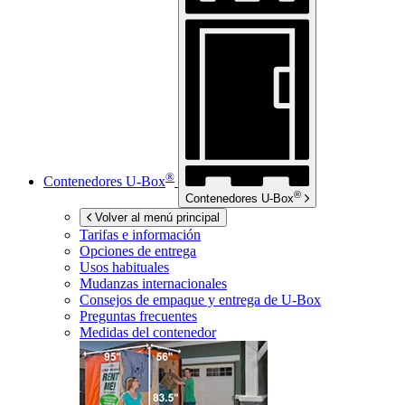
®
Contenedores
U-Box
®
Contenedores
U-Box
Volver al menú principal
Tarifas e información
Opciones de entrega
Usos habituales
Mudanzas internacionales
Consejos de empaque y entrega de
U-Box
Preguntas frecuentes
Medidas del contenedor