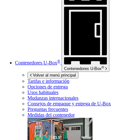
®
Contenedores
U-Box
®
Contenedores
U-Box
Volver al menú principal
Tarifas e información
Opciones de entrega
Usos habituales
Mudanzas internacionales
Consejos de empaque y entrega de
U-Box
Preguntas frecuentes
Medidas del contenedor