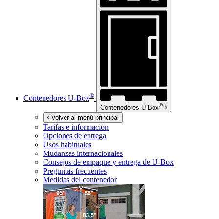
®
Contenedores
U-Box
®
Contenedores
U-Box
Volver al menú principal
Tarifas e información
Opciones de entrega
Usos habituales
Mudanzas internacionales
Consejos de empaque y entrega de
U-Box
Preguntas frecuentes
Medidas del contenedor