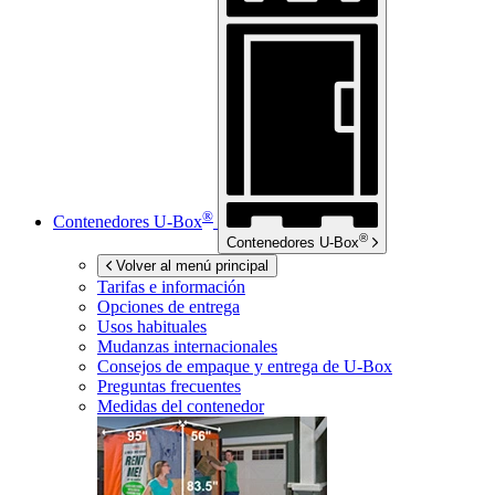
®
Contenedores
U-Box
®
Contenedores
U-Box
Volver al menú principal
Tarifas e información
Opciones de entrega
Usos habituales
Mudanzas internacionales
Consejos de empaque y entrega de
U-Box
Preguntas frecuentes
Medidas del contenedor