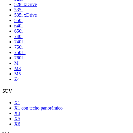
528i xDrive
535i
535i xDrive
550i
640i
650i
740i
740Li
750i
750Li
760Li
M
M3
M5
Z4
SUV
X1
X1 con techo panorámico
X3
X5
X6