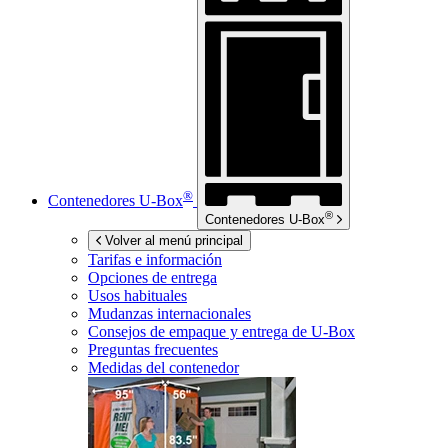
®
Contenedores
U-Box
®
Contenedores
U-Box
Volver al menú principal
Tarifas e información
Opciones de entrega
Usos habituales
Mudanzas internacionales
Consejos de empaque y entrega de
U-Box
Preguntas frecuentes
Medidas del contenedor