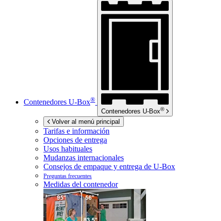
®
Contenedores
U-Box
®
Contenedores
U-Box
Volver al menú principal
Tarifas e información
Opciones de entrega
Usos habituales
Mudanzas internacionales
Consejos de empaque y entrega de
U-Box
Preguntas frecuentes
Medidas del contenedor