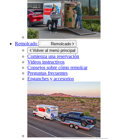
Remolcado
Remolcado
Volver al menú principal
Comienza una reservación
Videos instructivos
Consejos sobre cómo remolcar
Preguntas frecuentes
Enganches y accesorios