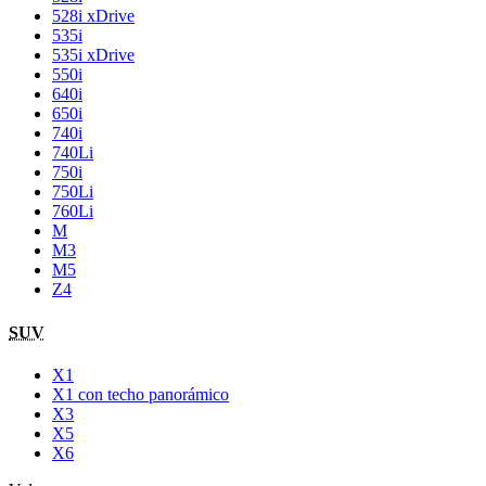
528i xDrive
535i
535i xDrive
550i
640i
650i
740i
740Li
750i
750Li
760Li
M
M3
M5
Z4
SUV
X1
X1 con techo panorámico
X3
X5
X6