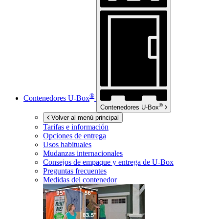
®
Contenedores
U-Box
®
Contenedores
U-Box
Volver al menú principal
Tarifas e información
Opciones de entrega
Usos habituales
Mudanzas internacionales
Consejos de empaque y entrega de
U-Box
Preguntas frecuentes
Medidas del contenedor