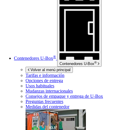
®
Contenedores
U-Box
®
Contenedores
U-Box
Volver al menú principal
Tarifas e información
Opciones de entrega
Usos habituales
Mudanzas internacionales
Consejos de empaque y entrega de
U-Box
Preguntas frecuentes
Medidas del contenedor