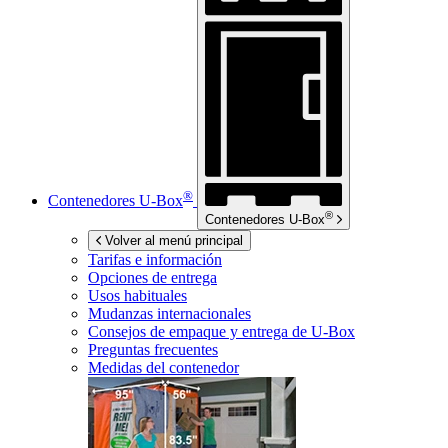
®
Contenedores
U-Box
®
Contenedores
U-Box
Volver al menú principal
Tarifas e información
Opciones de entrega
Usos habituales
Mudanzas internacionales
Consejos de empaque y entrega de
U-Box
Preguntas frecuentes
Medidas del contenedor