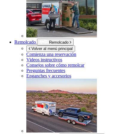
Remolcado
Remolcado
Volver al menú principal
Comienza una reservación
Videos instructivos
Consejos sobre cómo remolcar
Preguntas frecuentes
Enganches y accesorios