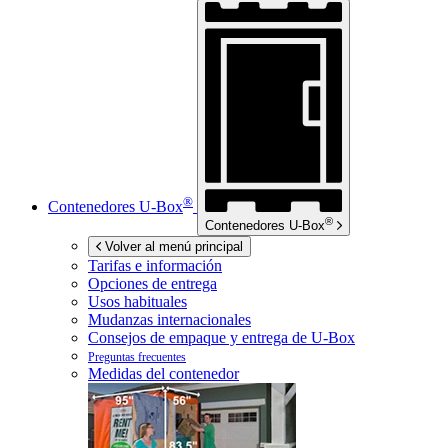
®
Contenedores
U-Box
®
Contenedores
U-Box
Volver al menú principal
Tarifas e información
Opciones de entrega
Usos habituales
Mudanzas internacionales
Consejos de empaque y entrega de
U-Box
Preguntas frecuentes
Medidas del contenedor