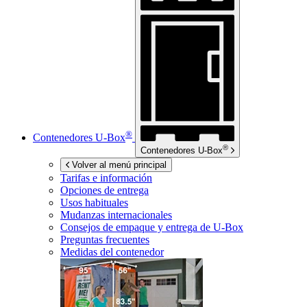
®
Contenedores
U-Box
®
Contenedores
U-Box
Volver al menú principal
Tarifas e información
Opciones de entrega
Usos habituales
Mudanzas internacionales
Consejos de empaque y entrega de
U-Box
Preguntas frecuentes
Medidas del contenedor