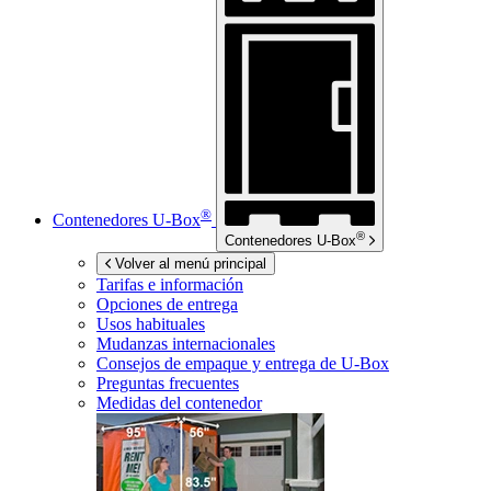
®
Contenedores
U-Box
®
Contenedores
U-Box
Volver al menú principal
Tarifas e información
Opciones de entrega
Usos habituales
Mudanzas internacionales
Consejos de empaque y entrega de
U-Box
Preguntas frecuentes
Medidas del contenedor