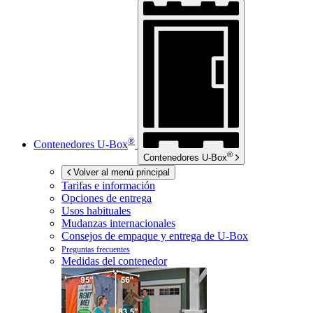
®
Contenedores
U-Box
®
Contenedores
U-Box
Volver al menú principal
Tarifas e información
Opciones de entrega
Usos habituales
Mudanzas internacionales
Consejos de empaque y entrega de
U-Box
Preguntas frecuentes
Medidas del contenedor