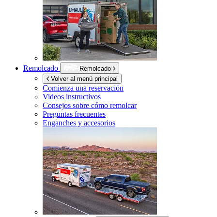
Remolcado
Remolcado
Volver al menú principal
Comienza una reservación
Videos instructivos
Consejos sobre cómo remolcar
Preguntas frecuentes
Enganches y accesorios