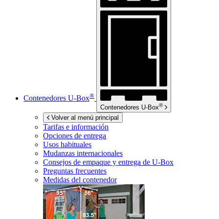
®
Contenedores
U-Box
®
Contenedores
U-Box
Volver al menú principal
Tarifas e información
Opciones de entrega
Usos habituales
Mudanzas internacionales
Consejos de empaque y entrega de
U-Box
Preguntas frecuentes
Medidas del contenedor