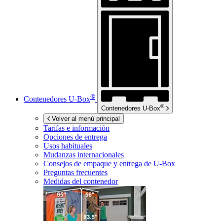
®
Contenedores
U-Box
®
Contenedores
U-Box
Volver al menú principal
Tarifas e información
Opciones de entrega
Usos habituales
Mudanzas internacionales
Consejos de empaque y entrega de
U-Box
Preguntas frecuentes
Medidas del contenedor