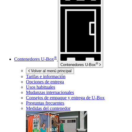
®
Contenedores
U-Box
®
Contenedores
U-Box
Volver al menú principal
Tarifas e información
Opciones de entrega
Usos habituales
Mudanzas internacionales
Consejos de empaque y entrega de
U-Box
Preguntas frecuentes
Medidas del contenedor