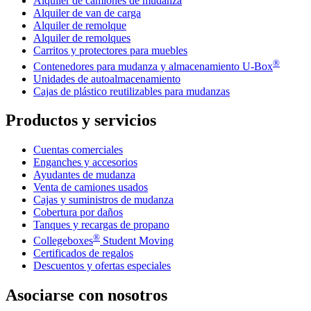
Alquiler de camiones de mudanza
Alquiler de van de carga
Alquiler de remolque
Alquiler de remolques
Carritos y protectores para muebles
®
Contenedores para mudanza y almacenamiento
U-Box
Unidades de autoalmacenamiento
Cajas de plástico reutilizables para mudanzas
Productos y servicios
Cuentas comerciales
Enganches y accesorios
Ayudantes de mudanza
Venta de camiones usados
Cajas y suministros de mudanza
Cobertura por daños
Tanques y recargas de propano
®
Collegeboxes
Student Moving
Certificados de regalos
Descuentos y ofertas especiales
Asociarse con nosotros