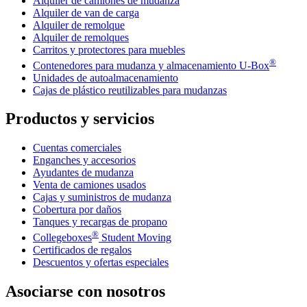
Alquiler de camiones de mudanza
Alquiler de van de carga
Alquiler de remolque
Alquiler de remolques
Carritos y protectores para muebles
®
Contenedores para mudanza y almacenamiento
U-Box
Unidades de autoalmacenamiento
Cajas de plástico reutilizables para mudanzas
Productos y servicios
Cuentas comerciales
Enganches y accesorios
Ayudantes de mudanza
Venta de camiones usados
Cajas y suministros de mudanza
Cobertura por daños
Tanques y recargas de propano
®
Collegeboxes
Student Moving
Certificados de regalos
Descuentos y ofertas especiales
Asociarse con nosotros