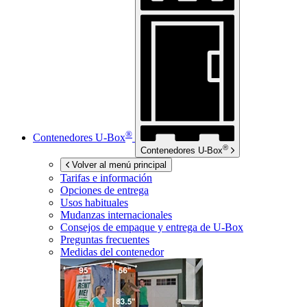
®
Contenedores
U-Box
®
Contenedores
U-Box
Volver al menú principal
Tarifas e información
Opciones de entrega
Usos habituales
Mudanzas internacionales
Consejos de empaque y entrega de
U-Box
Preguntas frecuentes
Medidas del contenedor