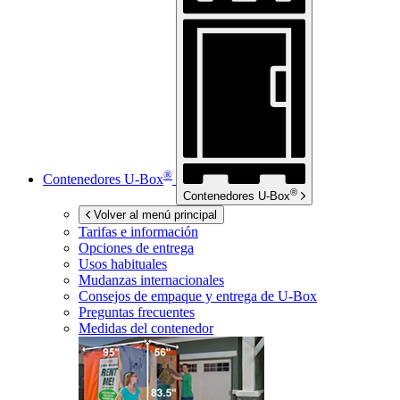
®
Contenedores
U-Box
®
Contenedores
U-Box
Volver al menú principal
Tarifas e información
Opciones de entrega
Usos habituales
Mudanzas internacionales
Consejos de empaque y entrega de
U-Box
Preguntas frecuentes
Medidas del contenedor