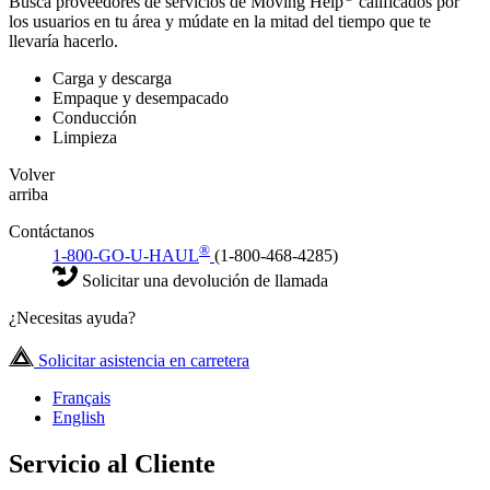
Busca proveedores de servicios de Moving Help
calificados por
los usuarios en tu área y múdate en la mitad del tiempo que te
llevaría hacerlo.
Carga y descarga
Empaque y desempacado
Conducción
Limpieza
Volver
arriba
Contáctanos
®
1-800-GO-U-HAUL
(1-800-468-4285)
Solicitar una devolución de llamada
¿Necesitas ayuda?
Solicitar asistencia en carretera
Français
English
Servicio al Cliente