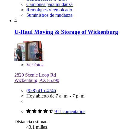
Camiones para mudanza
Remolques y remolcado
Suministros de mudanza
4
U-Haul Moving & Storage of Wickenburg
Ver
fotos
2820 Scenic Loop Rd
Wickenburg, AZ 85390
(928) 415-4746
Hoy abierto de 7 a. m. - 7 p. m.
911 comentarios
Distancia estimada
43.1 millas