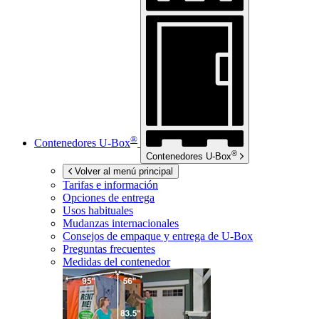
®
Contenedores
U-Box
®
Contenedores
U-Box
Volver al menú principal
Tarifas e información
Opciones de entrega
Usos habituales
Mudanzas internacionales
Consejos de empaque y entrega de
U-Box
Preguntas frecuentes
Medidas del contenedor