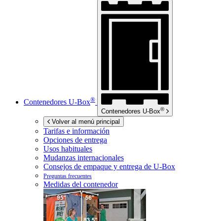
®
Contenedores
U-Box
®
Contenedores
U-Box
Volver al menú principal
Tarifas e información
Opciones de entrega
Usos habituales
Mudanzas internacionales
Consejos de empaque y entrega de
U-Box
Preguntas frecuentes
Medidas del contenedor