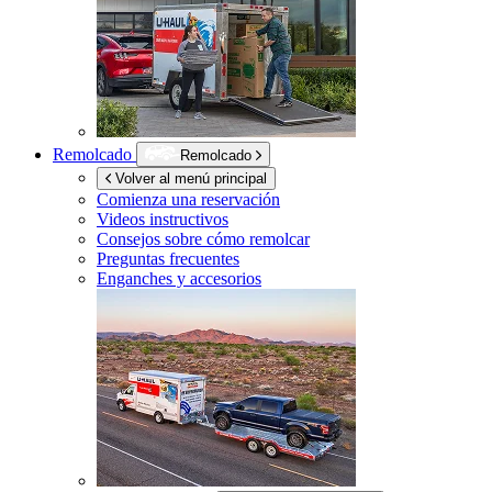
Remolcado
Remolcado
Volver al menú principal
Comienza una reservación
Videos instructivos
Consejos sobre cómo remolcar
Preguntas frecuentes
Enganches y accesorios