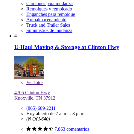
Camiones para mudanza
Remolques y remolcado
Enganches para remolque
Autoalmacenamiento
Truck and Trailer Sales
Suministros de mudanza
4
U-Haul Moving & Storage at Clinton Hwy
Ver
fotos
4705 Clinton Hwy
Knoxville, TN 37912
(865) 689-2211
Hoy abierto de 7 a. m. - 8 p. m.
(N Of I-640)
7,863 comentarios