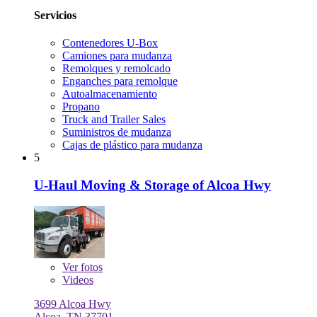
Servicios
Contenedores U-Box
Camiones para mudanza
Remolques y remolcado
Enganches para remolque
Autoalmacenamiento
Propano
Truck and Trailer Sales
Suministros de mudanza
Cajas de plástico para mudanza
5
U-Haul Moving & Storage of Alcoa Hwy
Ver
fotos
Videos
3699 Alcoa Hwy
Alcoa, TN 37701