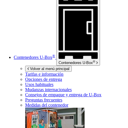
®
Contenedores
U-Box
®
Contenedores
U-Box
Volver al menú principal
Tarifas e información
Opciones de entrega
Usos habituales
Mudanzas internacionales
Consejos de empaque y entrega de
U-Box
Preguntas frecuentes
Medidas del contenedor