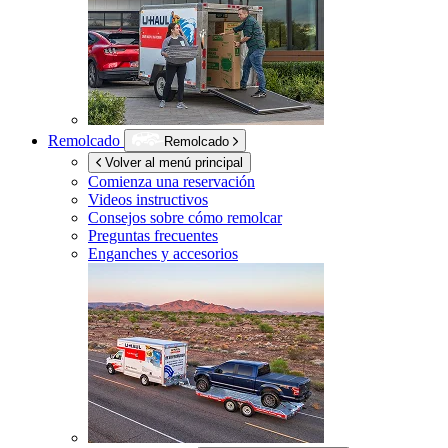
Remolcado
Remolcado
Volver al menú principal
Comienza una reservación
Videos instructivos
Consejos sobre cómo remolcar
Preguntas frecuentes
Enganches y accesorios