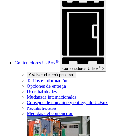
®
Contenedores
U-Box
®
Contenedores
U-Box
Volver al menú principal
Tarifas e información
Opciones de entrega
Usos habituales
Mudanzas internacionales
Consejos de empaque y entrega de
U-Box
Preguntas frecuentes
Medidas del contenedor