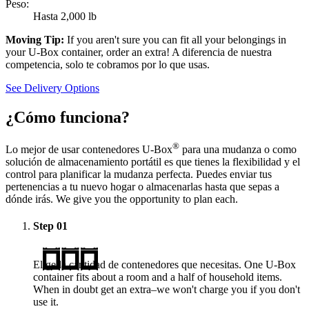
Peso:
Hasta 2,000 lb
Moving Tip:
If you aren't sure you can fit all your belongings in
your
U-Box
container, order an extra! A diferencia de nuestra
competencia, solo te cobramos por lo que usas.
See Delivery Options
¿Cómo funciona?
®
Lo mejor de usar contenedores
U-Box
para una mudanza o como
solución de almacenamiento portátil es que tienes la flexibilidad y el
control para planificar la mudanza perfecta. Puedes enviar tus
pertenencias a tu nuevo hogar o almacenarlas hasta que sepas a
dónde irás. We give you the opportunity to plan each.
Step
01
Elige la cantidad de contenedores que necesitas. One
U-Box
container fits about a room and a half of household items.
When in doubt get an extra–we won't charge you if you don't
use it.