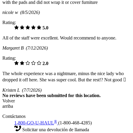
with the pads and did not wrap it or cover furniture
nicole w
(8/5/2026)
Rating:
5.0
All of the staff were excellent. Would recommend to anyone.
Margaret B
(7/12/2026)
Rating:
2.0
The whole experience was a nightmare, minus the nice lady who
dropped it off here. She was super cool. But the rest!? Not good 
Kristen L
(7/7/2026)
No
reviews have been submitted for this location.
Volver
arriba
Contáctanos
®
1-800-GO-U-HAUL
(1-800-468-4285)
Solicitar una devolución de llamada