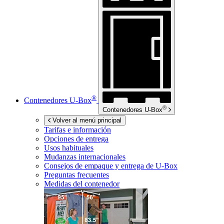
®
Contenedores
U-Box
®
Contenedores
U-Box
Volver al menú principal
Tarifas e información
Opciones de entrega
Usos habituales
Mudanzas internacionales
Consejos de empaque y entrega de
U-Box
Preguntas frecuentes
Medidas del contenedor