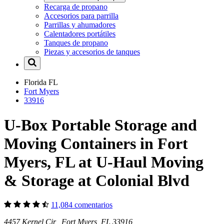
Recarga de propano
Accesorios para parrilla
Parrillas y ahumadores
Calentadores portátiles
Tanques de propano
Piezas y accesorios de tanques
Florida
FL
Fort Myers
33916
U-Box Portable Storage and
Moving Containers in Fort
Myers, FL at U-Haul Moving
& Storage at Colonial Blvd
11,084 comentarios
4457 Kernel Cir Fort Myers, FL 33916