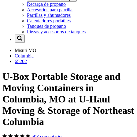
Recarga de propano
Accesorios para parrilla
Parrillas y ahumadores
Calentadores portátiles
Tanques de propano
Piezas y accesorios de tanques
Misuri
MO
Columbia
65202
U-Box Portable Storage and
Moving Containers in
Columbia, MO at U-Haul
Moving & Storage of Northeast
Columbia
503 comentarios