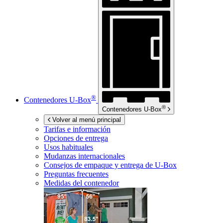
®
Contenedores
U-Box
®
Contenedores
U-Box
Volver al menú principal
Tarifas e información
Opciones de entrega
Usos habituales
Mudanzas internacionales
Consejos de empaque y entrega de
U-Box
Preguntas frecuentes
Medidas del contenedor