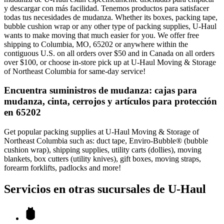
y descargar con más facilidad. Tenemos productos para satisfacer
todas tus necesidades de mudanza. Whether its boxes, packing tape,
bubble cushion wrap or any other type of packing supplies, U-Haul
wants to make moving that much easier for you. We offer free
shipping to Columbia, MO, 65202 or anywhere within the
contiguous U.S. on all orders over $50 and in Canada on all orders
over $100, or choose in-store pick up at U-Haul Moving & Storage
of Northeast Columbia for same-day service!
Encuentra suministros de mudanza: cajas para
mudanza, cinta, cerrojos y artículos para protección
en 65202
Get popular packing supplies at U-Haul Moving & Storage of
Northeast Columbia such as: duct tape, Enviro-Bubble® (bubble
cushion wrap), shipping supplies, utility carts (dollies), moving
blankets, box cutters (utility knives), gift boxes, moving straps,
forearm forklifts, padlocks and more!
Servicios en otras sucursales de
U-Haul