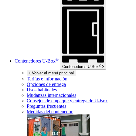
®
Contenedores
U-Box
®
Contenedores
U-Box
Volver al menú principal
Tarifas e información
Opciones de entrega
Usos habituales
Mudanzas internacionales
Consejos de empaque y entrega de
U-Box
Preguntas frecuentes
Medidas del contenedor