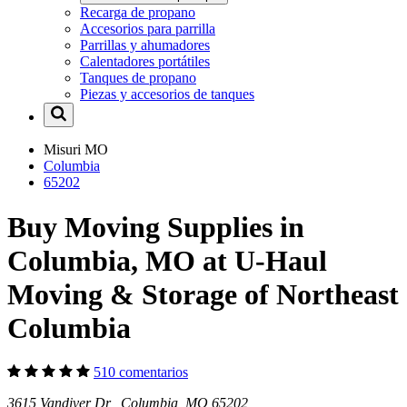
Recarga de propano
Accesorios para parrilla
Parrillas y ahumadores
Calentadores portátiles
Tanques de propano
Piezas y accesorios de tanques
Misuri
MO
Columbia
65202
Buy Moving Supplies in
Columbia, MO at U-Haul
Moving & Storage of Northeast
Columbia
510 comentarios
3615 Vandiver Dr Columbia, MO 65202